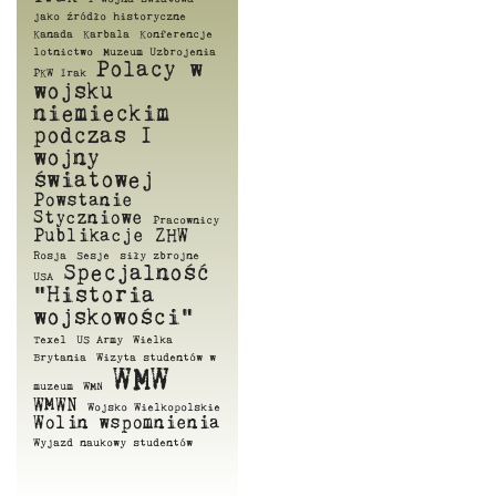
jako źródło historyczne
Kanada
Karbala
Konferencje
lotnictwo
Muzeum Uzbrojenia
Polacy w
PKW Irak
wojsku
niemieckim
podczas I
wojny
światowej
Powstanie
Styczniowe
Pracownicy
Publikacje ZHW
Rosja
Sesje
siły zbrojne
Specjalność
USA
"Historia
wojskowości"
Texel
US Army
Wielka
Brytania
Wizyta studentów w
WMW
muzeum
WMN
WMWN
Wojsko Wielkopolskie
Wolin
wspomnienia
Wyjazd naukowy studentów