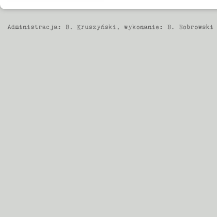
Administracja:
B. Kruszyński
, wykonanie:
B. Bobrowski