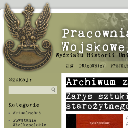
Pracowni
Wojskowe
Wydziału Historii Un
ZHW
PRACOWNICY
PROJEK
Szukaj:
Archiwum 
Zarys sztuk
Kategorie
starożytneg
Aktualności
Powstanie
Wielkopolskie