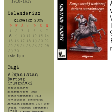
1918-1919
Kalendarium
CZERWIEC 2009
P
W
Ś
C
P
S
N
1
2
3
4
5
6
7
8
9
10
11
12
13
14
15
16
17
18
19
20
21
22
23
24
25
26
27
28
29
30
« sie
lip »
Tagi
Afganistan
Bartosz
Kruszyński
bezpieczeństwo
międzynarodowe
COIN
counterinsurgency
film
Fortyfikacje
fotografia
garnizon poznański 1919-1939
Gruzja
Holandia
insurgency
Irak
I wojna światowa