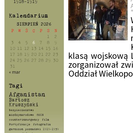
1918-1919
Kalendarium
SIERPIEŃ 2026
P
W
Ś
C
P
S
N
1
2
3
4
5
6
7
8
9
10
11
12
13
14
15
16
klasą wojskową 
17
18
19
20
21
22
23
24
25
26
27
28
29
30
zorganizował zw
31
Oddział Wielkopo
« mar
Tagi
Afganistan
Bartosz
Kruszyński
bezpieczeństwo
międzynarodowe
COIN
counterinsurgency
film
Fortyfikacje
fotografia
garnizon poznański 1919-1939