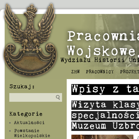
Pracowni
Wojskowe
Wydziału Historii Un
ZHW
PRACOWNICY
PROJEK
Szukaj:
Wpisy z t
Wizyta klas
Kategorie
specjalnośc
Aktualności
Muzeum Uzbr
Powstanie
Wielkopolskie