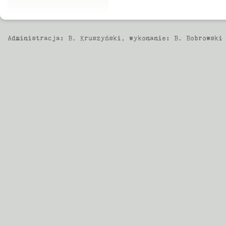
Administracja:
B. Kruszyński
, wykonanie:
B. Bobrowski