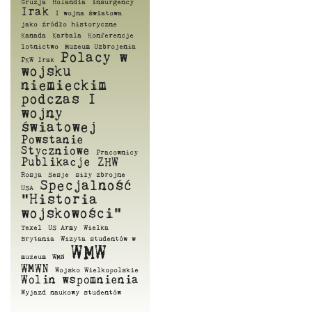
Gruzja
Holandia
insurgency
Irak
I wojna światowa
jako źródło historyczne
Kanada
Karbala
Konferencje
lotnictwo
Muzeum Uzbrojenia
Polacy w
PKW Irak
wojsku
niemieckim
podczas I
wojny
światowej
Powstanie
Styczniowe
Pracownicy
Publikacje ZHW
Rosja
Sesje
siły zbrojne
Specjalność
USA
"Historia
wojskowości"
Texel
US Army
Wielka
Brytania
Wizyta studentów w
WMW
muzeum
WMN
WMWN
Wojsko Wielkopolskie
Wolin
wspomnienia
Wyjazd naukowy studentów