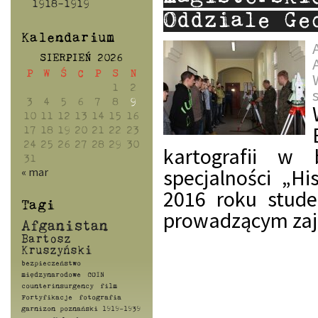
1918-1919
Oddziale Ge
Kalendarium
SIERPIEŃ 2026
P
W
Ś
C
P
S
N
1
2
3
4
5
6
7
8
9
10
11
12
13
14
15
16
17
18
19
20
21
22
23
24
25
26
27
28
29
30
kartografii w 
31
specjalności „H
« mar
2016 roku stude
Tagi
prowadzącym zaję
Afganistan
Bartosz
Kruszyński
bezpieczeństwo
międzynarodowe
COIN
counterinsurgency
film
Fortyfikacje
fotografia
garnizon poznański 1919-1939