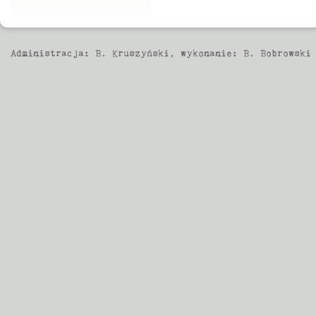
Administracja:
B. Kruszyński
, wykonanie:
B. Bobrowski