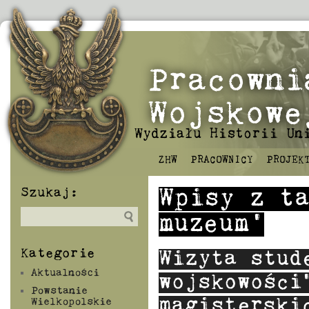
Pracowni
Wojskowe
Wydziału Historii Un
ZHW
PRACOWNICY
PROJEK
Szukaj:
Wpisy z t
muzeum’
Kategorie
Wizyta stud
Aktualności
wojskowości
Powstanie
magisterski
Wielkopolskie