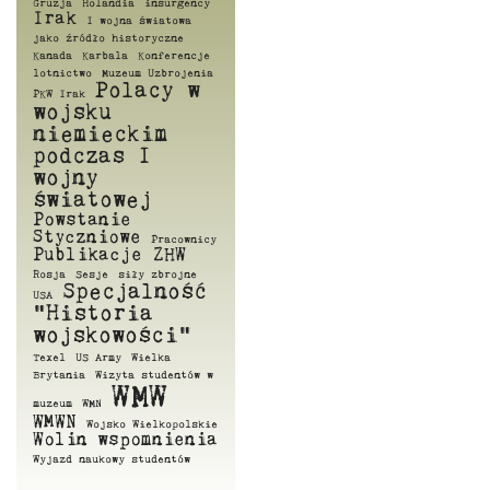
Gruzja
Holandia
insurgency
Irak
I wojna światowa
jako źródło historyczne
Kanada
Karbala
Konferencje
lotnictwo
Muzeum Uzbrojenia
Polacy w
PKW Irak
wojsku
niemieckim
podczas I
wojny
światowej
Powstanie
Styczniowe
Pracownicy
Publikacje ZHW
Rosja
Sesje
siły zbrojne
Specjalność
USA
"Historia
wojskowości"
Texel
US Army
Wielka
Brytania
Wizyta studentów w
WMW
muzeum
WMN
WMWN
Wojsko Wielkopolskie
Wolin
wspomnienia
Wyjazd naukowy studentów