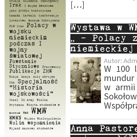
[…]
Gruzja
Holandia
insurgency
Irak
I wojna światowa
jako źródło historyczne
Kanada
Karbala
Konferencje
lotnictwo
Muzeum Uzbrojenia
Polacy w
Wystawa w W
PKW Irak
wojsku
„ – Polacy 
niemieckim
podczas I
niemieckiej
wojny
światowej
Autor:
Adm
Powstanie
W 100 l
Styczniowe
Pracownicy
Publikacje ZHW
mundur –
Rosja
Sesje
siły zbrojne
Specjalność
USA
w armii
"Historia
Sokołow
wojskowości"
Texel
US Army
Wielka
Współpra
Brytania
Wizyta studentów w
WMW
muzeum
WMN
WMWN
Wojsko Wielkopolskie
Wolin
wspomnienia
Anna Pastor
Wyjazd naukowy studentów