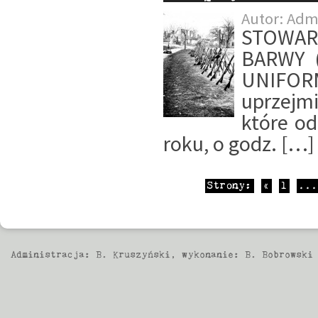
Autor:
Adm
STOWAR
BARWY 
UNIFOR
uprzejmi
które od
roku, o godz. […]
Strony:
«
1
...
Administracja:
B. Kruszyński
, wykonanie:
B. Bobrowski