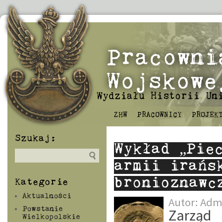
Pracowni
Wojskowe
Wydziału Historii Un
ZHW
PRACOWNICY
PROJEK
Szukaj:
Wykład „Pie
armii irańs
bronioznawc
Kategorie
Aktualności
Autor:
Adm
Powstanie
Zarząd 
Wielkopolskie