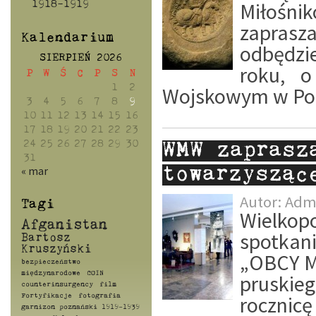
Miłośn
1918-1919
zaprasz
Kalendarium
odbędzie
SIERPIEŃ 2026
roku, 
P
W
Ś
C
P
S
N
1
2
Wojskowym w Poz
3
4
5
6
7
8
9
10
11
12
13
14
15
16
17
18
19
20
21
22
23
24
25
26
27
28
29
30
WMW zaprasz
31
« mar
towarzysząc
Autor:
Adm
Tagi
Wielko
Afganistan
spotkan
Bartosz
Kruszyński
„OBCY M
bezpieczeństwo
międzynarodowe
COIN
pruskieg
counterinsurgency
film
rocznicę
Fortyfikacje
fotografia
garnizon poznański 1919-1939