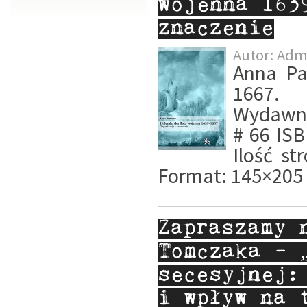
wojenna 163
znaczenie
Autor:
Adm
Anna Pa
1667. 
Wydawnic
# 66 IS
Ilość s
Format: 145×205 
Zapraszamy 
Tomczaka – 
secesyjnej:
i wpływ na 