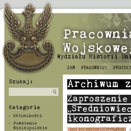
Pracowni
Wojskowe
Wydziału Historii Un
ZHW
PRACOWNICY
PROJEK
Szukaj:
Archiwum 
Zaproszenie
Kategorie
„Średniowie
Aktualności
ikonografic
Powstanie
Wielkopolskie