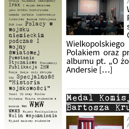
Gruzja
Holandia
insurgency
Irak
I wojna światowa
jako źródło historyczne
Kanada
Karbala
Konferencje
lotnictwo
Muzeum Uzbrojenia
Polacy w
PKW Irak
wojsku
niemieckim
Wielkopolskiego
podczas I
wojny
Polakiem oraz p
światowej
albumu pt. „O ż
Powstanie
Styczniowe
Pracownicy
Andersie […]
Publikacje ZHW
Rosja
Sesje
siły zbrojne
Specjalność
USA
"Historia
wojskowości"
Texel
US Army
Wielka
Medal Komis
Brytania
Wizyta studentów w
WMW
Bartosza Kr
muzeum
WMN
WMWN
Wojsko Wielkopolskie
Wolin
wspomnienia
Wyjazd naukowy studentów