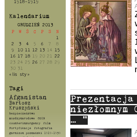
1918-1919
Kalendarium
GRUDZIEŃ 2013
P
W
Ś
C
P
S
N
1
2
3
4
5
6
7
8
9
10
11
12
13
14
15
16
17
18
19
20
21
22
23
24
25
26
27
28
29
30
31
« lis
sty »
Tagi
Afganistan
Prezentacja
Bartosz
niezłomnym 
Kruszyński
bezpieczeństwo
… ”
międzynarodowe
COIN
counterinsurgency
film
Fortyfikacje
fotografia
garnizon poznański 1919-1939