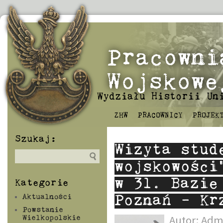
Pracowni
Wojskowe
Wydziału Historii Un
ZHW
PRACOWNICY
PROJEK
Szukaj:
Wizyta stud
wojskowości
w 31. Bazie
Kategorie
Aktualności
Poznań – Kr
Powstanie
Autor:
Adm
Wielkopolskie