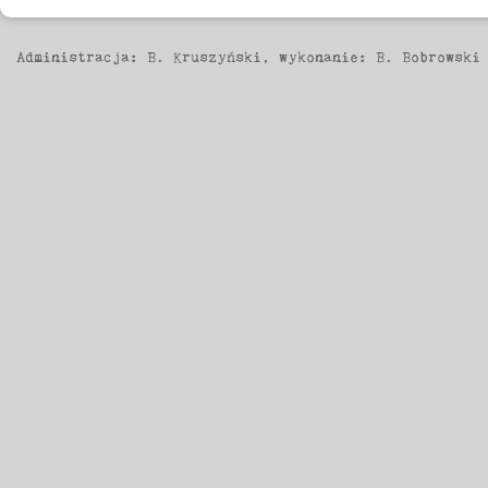
Administracja:
B. Kruszyński
, wykonanie:
B. Bobrowski