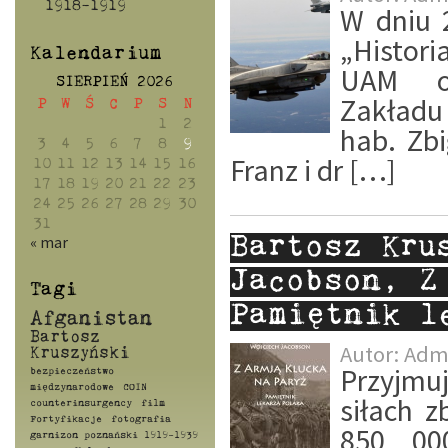
1918-1919
W dniu 2
„Histor
Kalendarium
UAM or
SIERPIEŃ 2026
Zakładu
P
W
Ś
C
P
S
N
1
2
hab. Zbi
3
4
5
6
7
8
9
Franz i dr […]
10
11
12
13
14
15
16
17
18
19
20
21
22
23
24
25
26
27
28
29
30
31
« mar
Bartosz Kru
Jacobson, Z
Tagi
Pamiętnik l
Afganistan
Bartosz
Autor:
Adm
Kruszyński
Przyjmu
bezpieczeństwo
międzynarodowe
COIN
siłach z
counterinsurgency
film
Fortyfikacje
fotografia
850 000
garnizon poznański 1919-1939