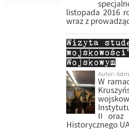
specjal
listopada 2016 r
wraz z prowadząc
Wizyta stud
wojskowości
Wojskowym
Autor:
Adm
W ramac
Kruszy
wojskow
Instytut
II oraz
Historycznego UA