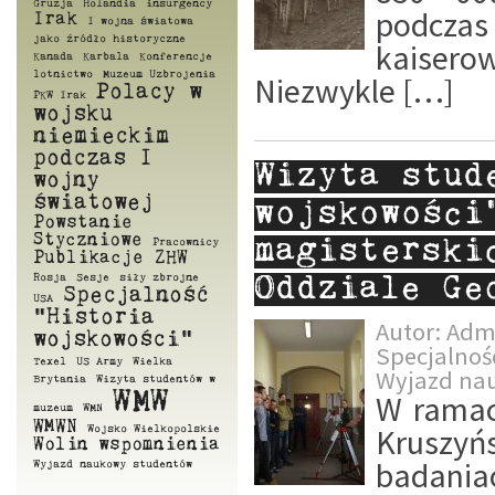
Gruzja
Holandia
insurgency
podczas 
Irak
I wojna światowa
jako źródło historyczne
kaisero
Kanada
Karbala
Konferencje
lotnictwo
Muzeum Uzbrojenia
Niezwykle […]
Polacy w
PKW Irak
wojsku
niemieckim
podczas I
Wizyta stud
wojny
światowej
wojskowości
Powstanie
Styczniowe
magisterski
Pracownicy
Publikacje ZHW
Rosja
Sesje
siły zbrojne
Oddziale Ge
Specjalność
USA
"Historia
Autor:
Adm
wojskowości"
Specjalnoś
Texel
US Army
Wielka
Wyjazd na
Brytania
Wizyta studentów w
WMW
W ramac
muzeum
WMN
WMWN
Kruszyń
Wojsko Wielkopolskie
Wolin
wspomnienia
badani
Wyjazd naukowy studentów