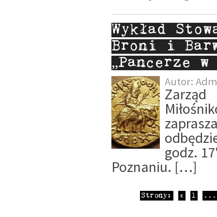
Wykład Stow
Broni i Bar
„Pancerze w
Autor:
Adm
Zarząd 
Miłośn
zaprasz
odbędzie
godz. 1
Poznaniu. […]
Strony:
«
1
...